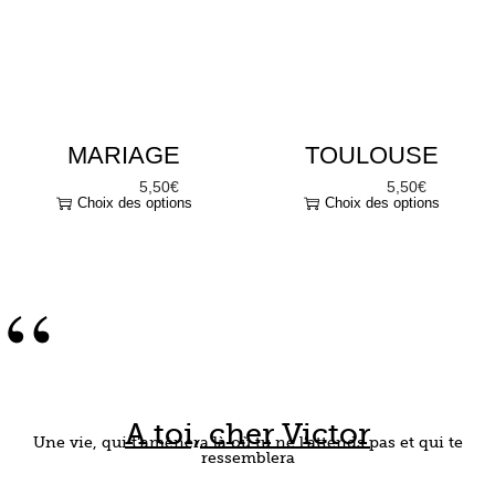
MARIAGE
TOULOUSE
5,50
€
5,50
€
À partir de
À partir de
Choix des options
Choix des options
“
A toi, cher Victor
Une vie, qui t’amènera là où tu ne l’attends pas et qui te
ressemblera