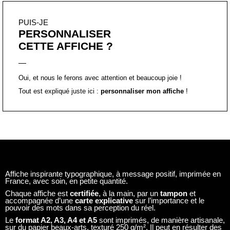
PUIS-JE
PERSONNALISER
CETTE AFFICHE ?
Oui, et nous le ferons avec attention et beaucoup joie !
Tout est expliqué juste ici :
personnaliser mon affiche
!
Affiche inspirante typographique, à message positif, imprimée en
France, avec soin, en petite quantité.
Chaque affiche est
certifiée
, à la main, par un
tampon
et
accompagnée d’une
carte explicative
sur l’importance et le
pouvoir des mots dans sa perception du réel.
Le
format A2, A3, A4 et A5
sont imprimés, de manière artisanale,
sur du papier beaux-arts, texturé 250 g/m². Il peut en résulter des