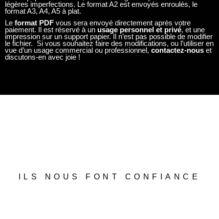
légères imperfections. Le format A2 est envoyés enroulés, le
format A3, A4, A5 à plat.
Le
format PDF
vous sera envoyé directement après votre
paiement. Il est réservé à un
usage personnel et privé
, et une
impression sur un support papier. Il n’est pas possible de modifier
le fichier. Si vous souhaitez faire des modifications, ou l’utiliser en
vue d’un usage commercial ou professionnel,
contactez-nous
et
discutons-en avec joie !
ILS NOUS FONT CONFIANCE