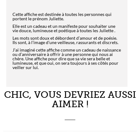
Cette affiche est destinée à toutes les personnes qui
portent le prénom Juliette.
Elle est un cadeau et un manifeste pour souhaiter une
vie douce, lumineuse et poétique à toutes les Juliette .
Les mots sont doux et débordent d’amour et de poésie.
Ils sont, à l’image d’une veilleuse, rassurants et discrets.
J’ai imaginé cette affiche comme un cadeau de naissance
ou d’anniversaire à offrir à une personne qui nous ai
chère. Une affiche pour dire que sa vie sera belle et
lumineuse, et que oui, on sera toujours à ses côtés pour
veiller sur lui.
CHIC, VOUS DEVRIEZ AUSSI
AIMER !