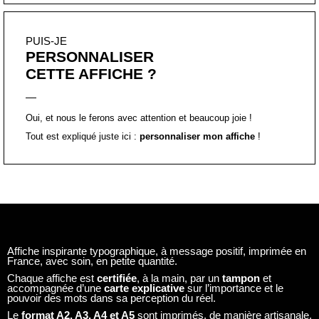
PUIS-JE
PERSONNALISER
CETTE AFFICHE ?
Oui, et nous le ferons avec attention et beaucoup joie !
Tout est expliqué juste ici :
personnaliser mon affiche
!
Affiche inspirante typographique, à message positif, imprimée en
France, avec soin, en petite quantité.
Chaque affiche est
certifiée
, à la main, par un
tampon
et
accompagnée d’une
carte explicative
sur l’importance et le
pouvoir des mots dans sa perception du réel.
Le
format A2, A3, A4 et A5
sont imprimés, de manière artisanale,