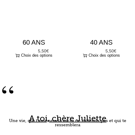
60 ANS
40 ANS
5,50
€
5,50
€
À partir de
À partir de
Choix des options
Choix des options
“
A toi, chère Juliette
Une vie, qui t’amènera là où tu ne l’attends pas et qui te
ressemblera