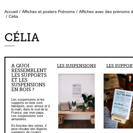
Accueil
/
Affiches et posters Prénoms
/
Affiches avec des prénoms de
/
Célia
CÉLIA
A QUOI
LES SUSPENSIONS
LES SUPPOR
RESSEMBLENT
LES SUPPORTS
ET LES
SUSPENSIONS
EN BOIS ?
Les suspensions et les
supports en bois sont
fabriqués, avec amour et à
la main, dans le sud de la
France, par mon papa.
Les suspensions sont
aimantées.
En fonction des séries, il
peut résulter des légères
variations de couleur.