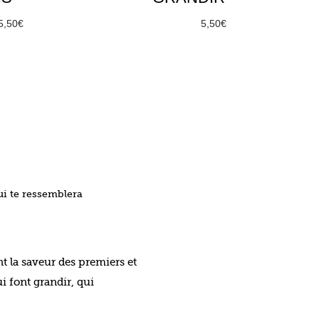
5,50
€
À partir de
5,50
€
options
Choix des options
ui te ressemblera
nt la saveur des premiers et
 font grandir, qui