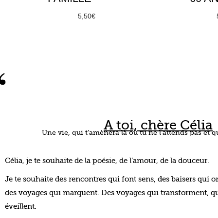
À partir de
5,50
€
À partir de
Choix des options
Choix des 
“
A toi, chère Célia
Une vie, qui t’amènera là où tu ne l’attends pas et q
Célia, je te souhaite de la poésie, de l’amour, de la douceur.
Je te souhaite des rencontres qui font sens, des baisers qui o
des voyages qui marquent. Des voyages qui transforment, qui
éveillent.