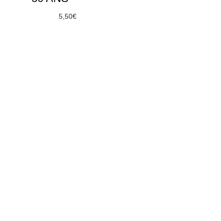
À partir de
5,50
€
Choix des options