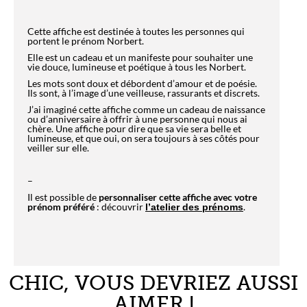
Cette affiche est destinée à toutes les personnes qui
portent le prénom Norbert.
Elle est un cadeau et un manifeste pour souhaiter une
vie douce, lumineuse et poétique à tous les Norbert.
Les mots sont doux et débordent d’amour et de poésie.
Ils sont, à l’image d’une veilleuse, rassurants et discrets.
J’ai imaginé cette affiche comme un cadeau de naissance
ou d’anniversaire à offrir à une personne qui nous ai
chère. Une affiche pour dire que sa vie sera belle et
lumineuse, et que oui, on sera toujours à ses côtés pour
veiller sur elle.
–
Il est possible de
personnaliser cette affiche avec votre
prénom préféré
: découvrir
.
l’atelier des prénoms
CHIC, VOUS DEVRIEZ AUSSI
AIMER !