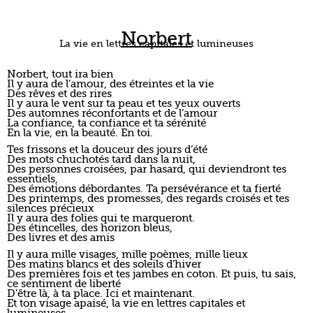
Norbert
La vie en lettres capitales et lumineuses
Norbert, tout ira bien
Il y aura de l’amour, des étreintes et la vie
Des rêves et des rires
Il y aura le vent sur ta peau et tes yeux ouverts
Des automnes réconfortants et de l’amour
La confiance, ta confiance et ta sérénité
En la vie, en la beauté. En toi.
Tes frissons et la douceur des jours d’été
Des mots chuchotés tard dans la nuit,
Des personnes croisées, par hasard, qui deviendront tes
essentiels,
Des émotions débordantes. Ta persévérance et ta fierté
Des printemps, des promesses, des regards croisés et tes
silences précieux
Il y aura des folies qui te marqueront.
Des étincelles, des horizon bleus,
Des livres et des amis
Il y aura mille visages, mille poèmes, mille lieux
Des matins blancs et des soleils d’hiver
Des premières fois et tes jambes en coton. Et puis, tu sais,
ce sentiment de liberté
D’être là, à ta place. Ici et maintenant.
Et ton visage apaisé, la vie en lettres capitales et