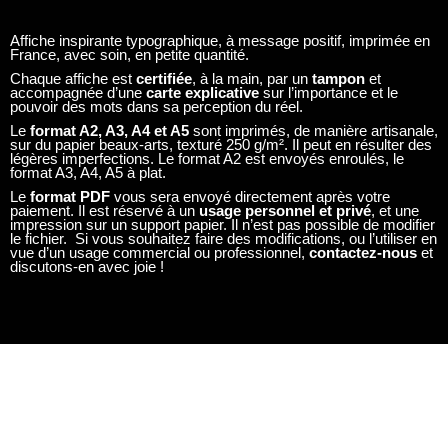
Affiche inspirante typographique, à message positif, imprimée en
France, avec soin, en petite quantité.
Chaque affiche est
certifiée
, à la main, par un
tampon
et
accompagnée d’une
carte explicative
sur l’importance et le
pouvoir des mots dans sa perception du réel.
Le
format A2, A3, A4 et A5
sont imprimés, de manière artisanale,
sur du papier beaux-arts, texturé 250 g/m². Il peut en résulter des
légères imperfections. Le format A2 est envoyés enroulés, le
format A3, A4, A5 à plat.
Le
format PDF
vous sera envoyé directement après votre
paiement. Il est réservé à un
usage personnel et privé
, et une
impression sur un support papier. Il n’est pas possible de modifier
le fichier. Si vous souhaitez faire des modifications, ou l’utiliser en
vue d’un usage commercial ou professionnel,
contactez-nous
et
discutons-en avec joie !