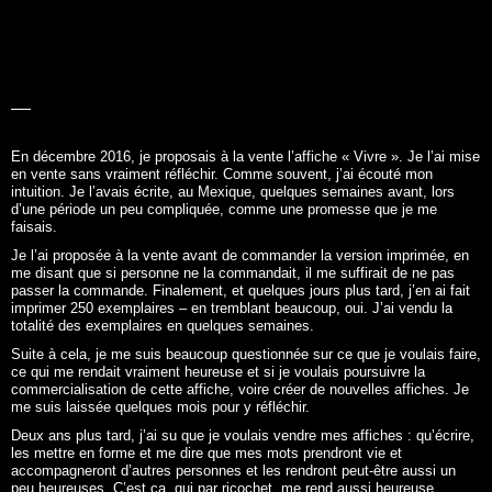
LA BELLE
HISTOIRE
En décembre 2016, je proposais à la vente l’affiche «
Vivre
». Je l’ai mise
en vente sans vraiment réfléchir. Comme souvent, j’ai écouté mon
intuition. Je l’avais écrite, au Mexique, quelques semaines avant, lors
d’une période un peu compliquée, comme une promesse que je me
faisais.
Je l’ai proposée à la vente avant de commander la version imprimée, en
me disant que si personne ne la commandait, il me suffirait de ne pas
passer la commande. Finalement, et quelques jours plus tard, j’en ai fait
imprimer 250 exemplaires – en tremblant beaucoup, oui. J’ai vendu la
totalité des exemplaires en quelques semaines.
Suite à cela, je me suis beaucoup questionnée sur ce que je voulais faire,
ce qui me rendait vraiment heureuse et si je voulais poursuivre la
commercialisation de cette affiche, voire créer de nouvelles affiches. Je
me suis laissée quelques mois pour y réfléchir.
Deux ans plus tard, j’ai su que je voulais vendre mes affiches : qu’écrire,
les mettre en forme et me dire que mes mots prendront vie et
accompagneront d’autres personnes et les rendront peut-être aussi un
peu heureuses. C’est ça, qui par ricochet, me rend aussi heureuse.