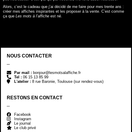
Alors, c’est le cadeau que j’ai décidé de me faire pour mes trente ans :
créer mes affiches inspirantes et les proposer à la vente. C’est comme
ça que
Les mots à l’affiche
est né.
NOUS CONTACTER
Par mail :
bonjour@lesmotsalaffiche.fr
Tel :
06 15 13 85 99
L'atelier :
8 rue Baronie, Toulouse (sur rendez-vous)
RESTONS EN CONTACT
Facebook
Instagram
Le journal
Le club privé