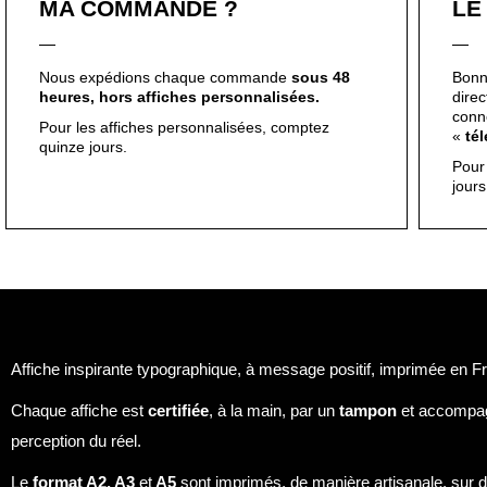
MA COMMANDE ?
LE
Nous expédions chaque commande
sous 48
Bonn
heures, hors affiches personnalisées.
dire
conn
Pour les affiches personnalisées, comptez
«
té
quinze jours.
Pour
jour
Affiche inspirante typographique, à message positif, imprimée en Fra
Chaque affiche est
certifiée
, à la main, par un
tampon
et accompa
perception du réel.
Le
format A2, A3
et
A5
sont imprimés, de manière artisanale, sur du