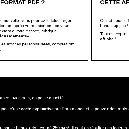
 FORMAT PDF ?
CETTE AF
e nouvelle, vous pourrez le télécharger,
Oui, et nous le 
ctement après votre paiement, en vous
beaucoup joie 
ectant à votre espace, rubrique
Tout est expliqué
léchargements
« .
affiche
!
 les affiches personnalisées, comptez dix
s.
nce, avec soin, en petite quantité.
gnée d’une
carte explicative
sur l’importance et le pouvoir des mots
 papier beaux-arts, texturé 250 g/m². Il peut en résulter des légères