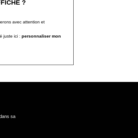
FICHE ?
ferons avec attention et
!
 juste ici :
personnaliser mon
 dans sa