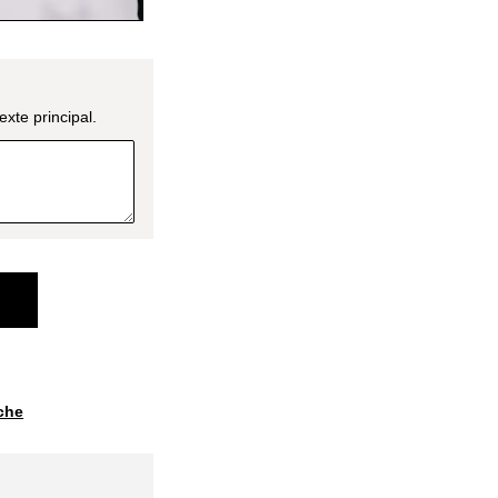
xte principal.
iche