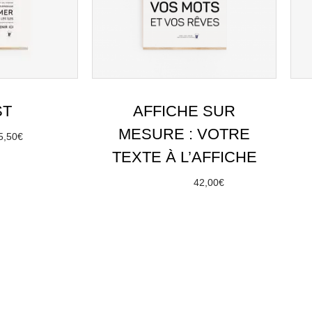
ST
AFFICHE SUR
MESURE : VOTRE
5,50
€
TEXTE À L’AFFICHE
options
À partir de
42,00
€
Choix des options