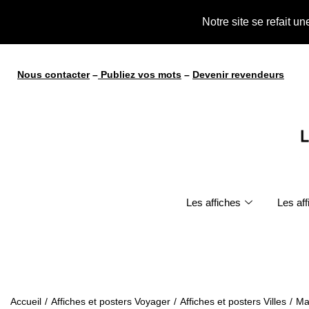
Notre site se refait u
Nous contacter
–
Publiez vos mots
–
Devenir revendeurs
Les affiches
Les af
Accueil
/
Affiches et posters Voyager
/
Affiches et posters Villes
/
Mar