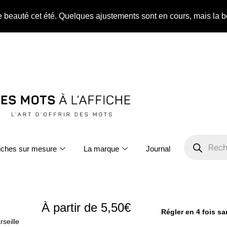
ne beauté cet été. Quelques ajustements sont en cours, mais la b
fiches sur mesure
La marque
Journal
À partir de
5,50
€
Régler en 4 fois s
seille