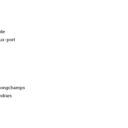
rde
eux-port
s Longchamps
ndrars