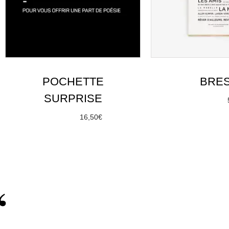
POCHETTE
BRE
SURPRISE
À partir de
Choix des 
À partir de
16,50
€
Choix des options
“