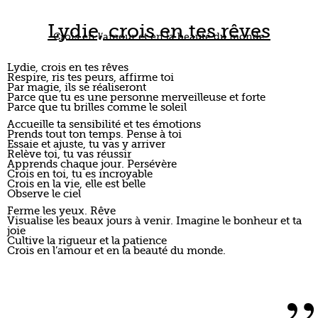
Lydie, crois en tes rêves
Crois en l’amour et en la beauté du monde
Lydie, crois en tes rêves
Respire, ris tes peurs, affirme toi
Par magie, ils se réaliseront
Parce que tu es une personne merveilleuse et forte
Parce que tu brilles comme le soleil
Accueille ta sensibilité et tes émotions
Prends tout ton temps. Pense à toi
Essaie et ajuste, tu vas y arriver
Relève toi, tu vas réussir
Apprends chaque jour. Persévère
Crois en toi, tu es incroyable
Crois en la vie, elle est belle
Observe le ciel
Ferme les yeux. Rêve
Visualise les beaux jours à venir. Imagine le bonheur et ta
joie
Cultive la rigueur et la patience
Crois en l’amour et en la beauté du monde.