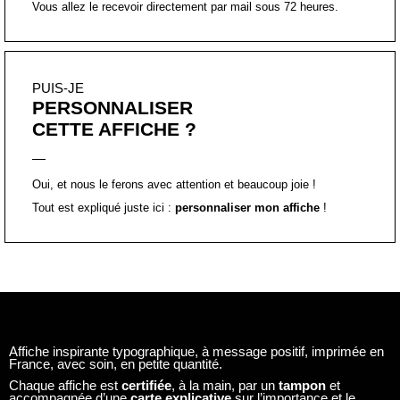
Vous allez le recevoir directement par mail sous 72 heures.
PUIS-JE
PERSONNALISER
CETTE AFFICHE ?
Oui, et nous le ferons avec attention et beaucoup joie !
Tout est expliqué juste ici :
personnaliser mon affiche
!
Affiche inspirante typographique, à message positif, imprimée en
France, avec soin, en petite quantité.
Chaque affiche est
certifiée
, à la main, par un
tampon
et
accompagnée d’une
carte explicative
sur l’importance et le