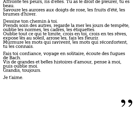
Affronte tes peurs, ris d’elles. Tu as le droit de pleurer, tu es
beau.
Savoure les aurores aux doigts de rose, les fruits d’été, les
brumes d’hiver.
Dessine ton chemin à toi.
Prends soin des autres, regarde la mer les jours de tempête,
oublie les normes, les cadres, les étiquettes.
Oublie tout ce qui te limite, crois en toi, crois en tes rêves,
expose lès au soleil, arrose les, fais les fleurir.
Murmure les mots qui ravivent, les mots qui réconfortent,
tu les connais.
Fais toi confiance, voyage en solitaire, écoute des fugues
de Bach.
Vis de grandes et belles histoires d’amour, pense à moi,
puis oublie moi.
Grandis, toujours.
Je t’aime.
”