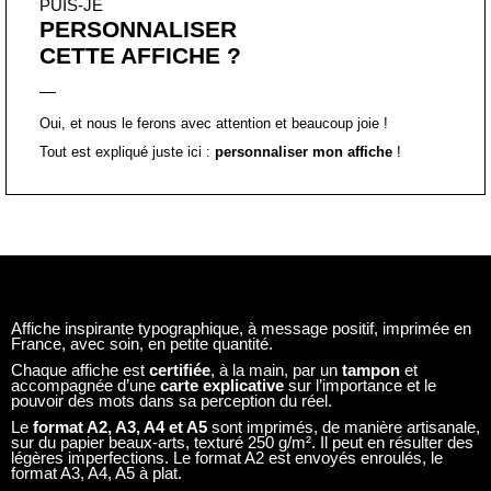
PUIS-JE
PERSONNALISER
CETTE AFFICHE ?
Oui, et nous le ferons avec attention et beaucoup joie !
Tout est expliqué juste ici :
personnaliser mon affiche
!
Affiche inspirante typographique, à message positif, imprimée en
France, avec soin, en petite quantité.
Chaque affiche est
certifiée
, à la main, par un
tampon
et
accompagnée d’une
carte explicative
sur l’importance et le
pouvoir des mots dans sa perception du réel.
Le
format A2, A3, A4 et A5
sont imprimés, de manière artisanale,
sur du papier beaux-arts, texturé 250 g/m². Il peut en résulter des
légères imperfections. Le format A2 est envoyés enroulés, le
format A3, A4, A5 à plat.