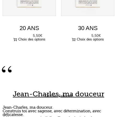
20 ANS
30 ANS
5,50
€
5,50
€
À partir de
À partir de
Choix des options
Choix des options
“
Jean-Charles, ma douceur
Céline Gabaret
Jean-Charles, ma douceur.
Construis toi avec sagesse, avec détermination, avec
délicatesse.