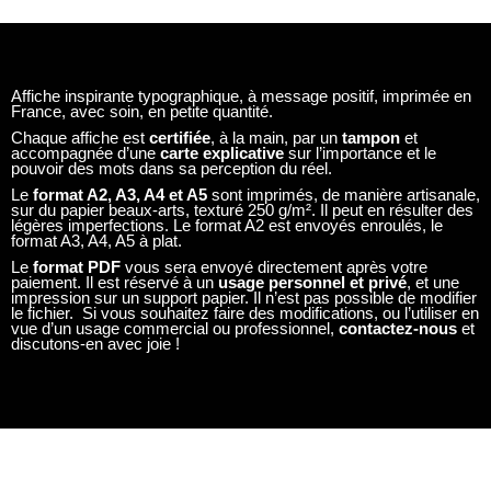
Affiche inspirante typographique, à message positif, imprimée en
France, avec soin, en petite quantité.
Chaque affiche est
certifiée
, à la main, par un
tampon
et
accompagnée d’une
carte explicative
sur l’importance et le
pouvoir des mots dans sa perception du réel.
Le
format A2, A3, A4 et A5
sont imprimés, de manière artisanale,
sur du papier beaux-arts, texturé 250 g/m². Il peut en résulter des
légères imperfections. Le format A2 est envoyés enroulés, le
format A3, A4, A5 à plat.
Le
format PDF
vous sera envoyé directement après votre
paiement. Il est réservé à un
usage personnel et privé
, et une
impression sur un support papier. Il n’est pas possible de modifier
le fichier. Si vous souhaitez faire des modifications, ou l’utiliser en
vue d’un usage commercial ou professionnel,
contactez-nous
et
discutons-en avec joie !