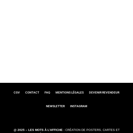
Basée sur
828 avis
Thérèse De Toni
il y a 4 mois
Je suis cliente des jolis Mots de May. Dès que j'ai un
cadeau un peu spécial à faire, je pense aux Mots à
l'Affiche. Mon dernier achat concerne le "mariage" car nous
célébrons le mariage de notre neveu le 27 Juin prochain. Je
suis toujours certaine que les affiches de Mai feront plaisir.
Lire la suite
C'est tellement vrai et original. J'adore.