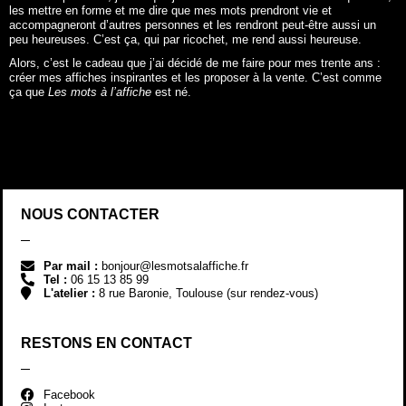
les mettre en forme et me dire que mes mots prendront vie et
accompagneront d’autres personnes et les rendront peut-être aussi un
peu heureuses. C’est ça, qui par ricochet, me rend aussi heureuse.
Alors, c’est le cadeau que j’ai décidé de me faire pour mes trente ans :
créer mes affiches inspirantes et les proposer à la vente. C’est comme
ça que
Les mots à l’affiche
est né.
NOUS CONTACTER
Par mail :
bonjour@lesmotsalaffiche.fr
Tel :
06 15 13 85 99
L'atelier :
8 rue Baronie, Toulouse (sur rendez-vous)
RESTONS EN CONTACT
Facebook