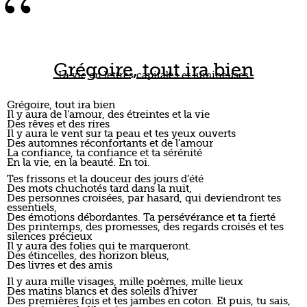
“
Grégoire, tout ira bien
La vie en lettres capitales et lumineuses
Grégoire, tout ira bien
Il y aura de l’amour, des étreintes et la vie
Des rêves et des rires
Il y aura le vent sur ta peau et tes yeux ouverts
Des automnes réconfortants et de l’amour
La confiance, ta confiance et ta sérénité
En la vie, en la beauté. En toi.
Tes frissons et la douceur des jours d’été
Des mots chuchotés tard dans la nuit,
Des personnes croisées, par hasard, qui deviendront tes
essentiels,
Des émotions débordantes. Ta persévérance et ta fierté
Des printemps, des promesses, des regards croisés et tes
silences précieux
Il y aura des folies qui te marqueront.
Des étincelles, des horizon bleus,
Des livres et des amis
Il y aura mille visages, mille poèmes, mille lieux
Des matins blancs et des soleils d’hiver
Des premières fois et tes jambes en coton. Et puis, tu sais,