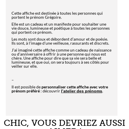
Cette affiche est destinée à toutes les personnes qui
portent le prénom Grégoire.
Elle est un cadeau et un manifeste pour souhaiter une
vie douce, lumineuse et poétique à toutes les personnes
qui portent ce prénom.
Les mots sont doux et débordent d’amour et de poésie.
Ils sont, à l’image d’une veilleuse, rassurants et discrets.
J’ai imaginé cette affiche comme un cadeau de naissance
ou d’anniversaire à offrir à une personne qui nous est
chère. Une affiche pour dire que sa vie sera belle et
lumineuse, et que oui, on sera toujours à ses côtés pour
veiller sur elle.
–
Il est possible de
personnaliser cette affiche avec votre
prénom préféré
: découvrir
.
l’atelier des prénoms
CHIC, VOUS DEVRIEZ AUSSI