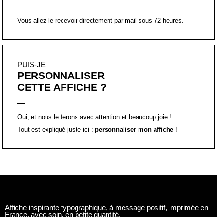
Oui, et nous le ferons avec attention et beaucoup joie !
Tout est expliqué juste ici :
personnaliser mon affiche
!
Affiche inspirante typographique, à message positif, imprimée en
France, avec soin, en petite quantité.
Chaque affiche est
certifiée
, à la main, par un
tampon
et
accompagnée d’une
carte explicative
sur l’importance et le
pouvoir des mots dans sa perception du réel.
Le
format A2, A3, A4 et A5
sont imprimés, de manière artisanale,
sur du papier beaux-arts, texturé 250 g/m². Il peut en résulter des
légères imperfections. Le format A2 est envoyés enroulés, le
format A3, A4, A5 à plat.
Le
format PDF
vous sera envoyé directement après votre
paiement. Il est réservé à un
usage personnel et privé
, et une
impression sur un support papier. Il n’est pas possible de modifier
le fichier. Si vous souhaitez faire des modifications, ou l’utiliser en