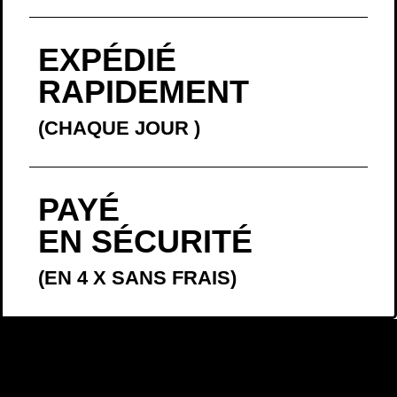
PAYÉ
EN SÉCURITÉ
(EN 4 X SANS FRAIS)
LA BELLE
HISTOIRE
En décembre 2016, je proposais à la vente l’affiche «
Vivre
». Je l’ai mise
en vente sans vraiment réfléchir. Comme souvent, j’ai écouté mon
intuition. Je l’avais écrite, au Mexique, quelques semaines avant, lors
d’une période un peu compliquée, comme une promesse que je me
faisais.
Je l’ai proposée à la vente avant de commander la version imprimée, en
me disant que si personne ne la commandait, il me suffirait de ne pas