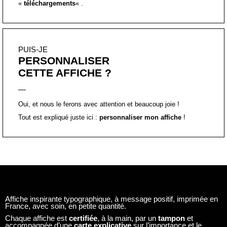
Oui, et nous le ferons avec attention et beaucoup joie !
Tout est expliqué juste ici :
personnaliser mon affiche
!
Affiche inspirante typographique, à message positif, imprimée en
France, avec soin, en petite quantité.
Chaque affiche est
certifiée
, à la main, par un
tampon
et
accompagnée d’une
carte explicative
sur l’importance et le
pouvoir des mots dans sa perception du réel.
Le
format A2 et A3
sont imprimés, de manière artisanale, sur du
papier beaux-arts, texturé 250 g/m². Il peut en résulter des
légères imperfections. Le format A2 est envoyés enroulés, le
format A3 à plat.
Le
format A4 et mini
sont imprimés sur du papier mat 400 g/m².
Le
format mini
est vendu avec une
enveloppe
. Les lots de cinq,
format mini, sont vendus sans enveloppe.
Le
format PDF
vous sera envoyé directement après votre
paiement. Il est réservé à un
usage personnel et privé
, et une
impression sur un support papier. Il n’est pas possible de modifier