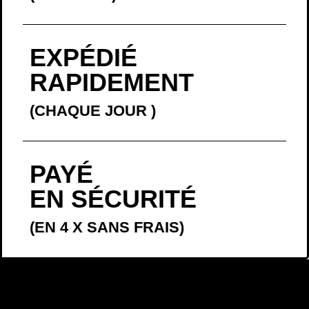
PAYÉ
EN SÉCURITÉ
(EN 4 X SANS FRAIS)
LA BELLE
HISTOIRE
En décembre 2016, je proposais à la vente l’affiche «
Vivre
». Je l’ai mise
en vente sans vraiment réfléchir. Comme souvent, j’ai écouté mon
intuition. Je l’avais écrite, au Mexique, quelques semaines avant, lors
d’une période un peu compliquée, comme une promesse que je me
faisais.
Je l’ai proposée à la vente avant de commander la version imprimée, en