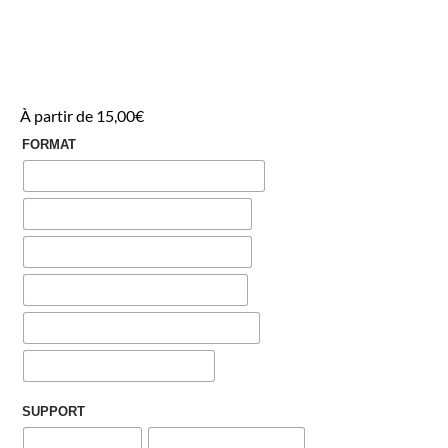
À partir de
15,00
€
FORMAT
A1
A2
A3
A4
A5
Numérique
SUPPORT
Aucun support
Suspension en bois
Support en bois
Effacer
Pour :
*
(+
35,00
€
)
Indiquez ici à qui est destinée l’affiche afin que nous ajustions le
prénom et la fonction de la personne (nounou, atsem, maîtresse,
maître, magicien…).