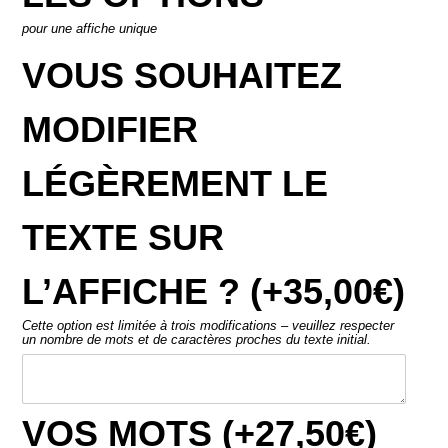
TEXTE SUR
L’AFFICHE ? (+
35,00
€
)
Cette option est limitée à trois modifications – veuillez respecter
un nombre de mots et de caractères proches du texte initial.
VOS MOTS (+
27,50
€
)
Chouette ! Vos mots apparaitront juste en dessous du texte
principal.
AJOUTER AU PANIER