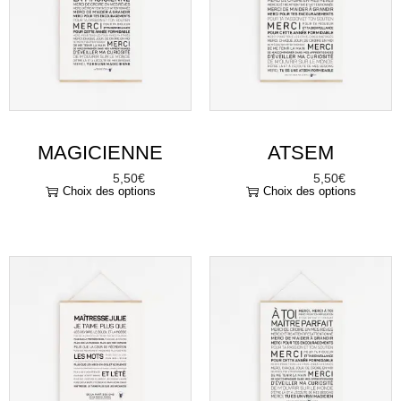
5,50
€
5,50
€
À partir de
À partir de
Choix des options
Choix des options
AFFICHE À
MAÎTRE
PERSONNALISE
5,50
€
À partir de
Choix des options
R : MAÎTRESSE,
JE T’AIME PLUS