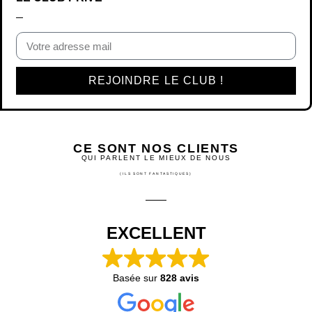
CE SONT NOS CLIENTS
QUI PARLENT LE MIEUX DE NOUS
(ILS SONT FANTASTIQUES)
EXCELLENT
Basée sur
828 avis
Thérèse De Toni
il y a 4 mois
Je suis cliente des jolis Mots de May. Dès que j'ai un
cadeau un peu spécial à faire, je pense aux Mots à
l'Affiche. Mon dernier achat concerne le "mariage" car nous