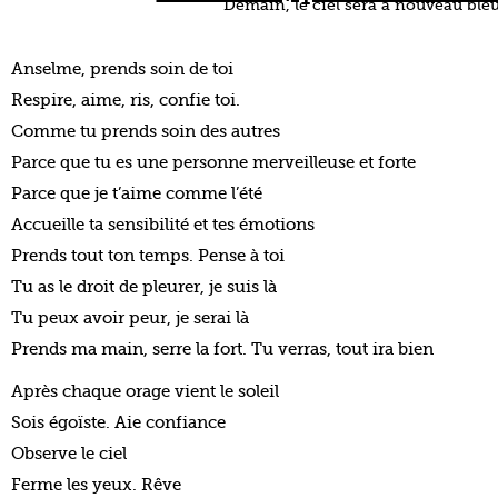
Parce que je t’aime comme l’été
Accueille ta sensibilité et tes émotions
Prends tout ton temps. Pense à toi
Tu as le droit de pleurer, je suis là
Tu peux avoir peur, je serai là
Prends ma main, serre la fort. Tu verras, tout ira bien
Après chaque orage vient le soleil
Sois égoïste. Aie confiance
Observe le ciel
Ferme les yeux. Rêve
Visualise les beaux jours à venir. Imagine le bonheur et ta jo
Je suis là pour t’écouter et te soutenir
Demain, le ciel sera à nouveau bleu.