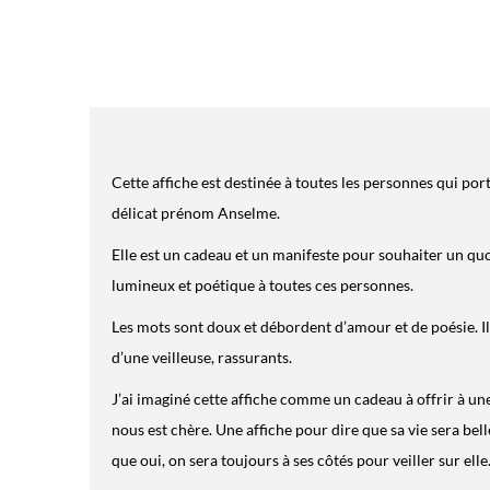
Cette affiche est destinée à toutes les personnes qui por
délicat prénom Anselme.
Elle est un cadeau et un manifeste pour souhaiter un qu
lumineux et poétique à toutes ces personnes.
Les mots sont doux et débordent d’amour et de poésie. Ils
d’une veilleuse, rassurants.
J’ai imaginé cette affiche comme un cadeau à offrir à u
nous est chère. Une affiche pour dire que sa vie sera bell
que oui, on sera toujours à ses côtés pour veiller sur elle
Vous souhaitez personnaliser cette affiche avec un autr
nouvelle, c’est tout à possible avec l’Atelier des prénoms
:
affiche avec votre prénom préféré
https://lesmotsalaf