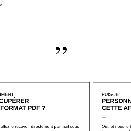
”
MMENT
PUIS-JE
CUPÉRER
PERSONN
 FORMAT PDF ?
CETTE AF
allez le recevoir directement par mail sous
Oui, et nous le 
eures.
beaucoup joie 
Tout est expliqué
affiche
!