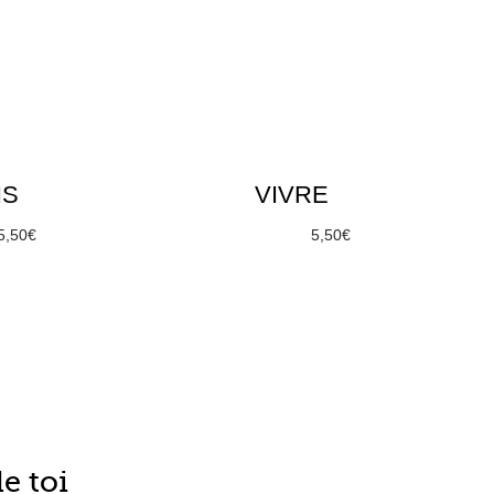
NS
VIVRE
5,50
€
À partir de
5,50
€
options
Choix des options
e toi
u