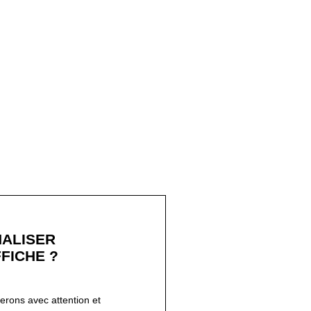
ALISER
FICHE ?
ferons avec attention et
!
 juste ici :
personnaliser mon