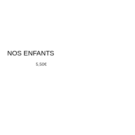
NOS ENFANTS
À partir de
5,50
€
Choix des options