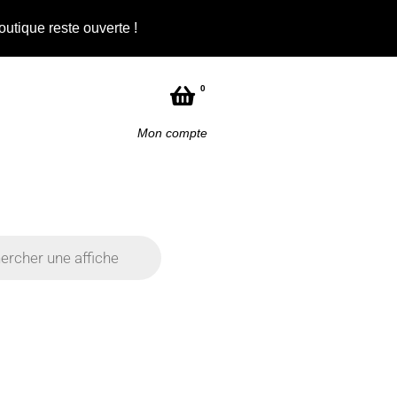
outique reste ouverte !
Not
0
Mon compte