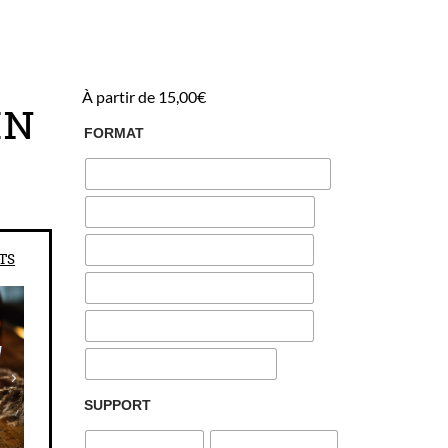
À partir de
15,00
€
IN
FORMAT
SUPPORT
TS
Choix du prénom ou surnom
*
(+
17,50
€
)
Chaque affiche est unique et réalisée à la main : compt