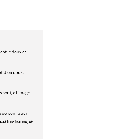
tent le doux et
otidien doux,
 sont, à l’image
ne personne qui
e et lumineuse, et
.
e prénom ?
Bonne
 ! Créez votre
!
fiche.fr/prenoms/