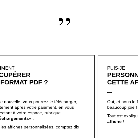
”
MMENT
PUIS-JE
CUPÉRER
PERSONN
 FORMAT PDF ?
CETTE AF
e nouvelle, vous pourrez le télécharger,
Oui, et nous le 
ctement après votre paiement, en vous
beaucoup joie 
ectant à votre espace, rubrique
Tout est expliqué
léchargements
« .
affiche
!
 les affiches personnalisées, comptez dix
s.