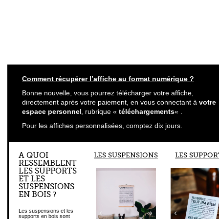
Comment récupérer l’affiche au format numérique ?
Bonne nouvelle, vous pourrez télécharger votre affiche,
directement après votre paiement, en vous connectant à
votre
espace personne
l, rubrique «
téléchargements
« .
Pour les affiches personnalisées, comptez dix jours.
A QUOI
LES SUSPENSIONS
LES SUPPOR
RESSEMBLENT
LES SUPPORTS
ET LES
SUSPENSIONS
EN BOIS ?
Les suspensions et les
supports en bois sont
fabriqués, avec amour et à
la main, dans le sud de la
France, par mon papa.