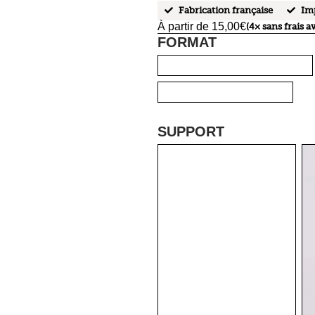
Fabrication française
Imp
À partir de
15,00
€
(4× sans frais a
FORMAT
A2
A3
NUMÉRIQUE
SUPPORT
AUCUN
SUPPORT