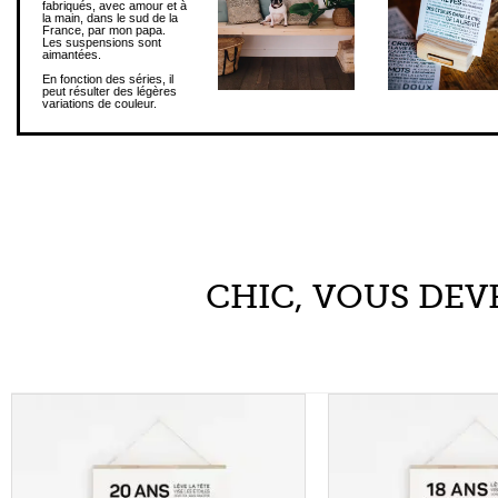
Les suspensions sont
aimantées.
En fonction des séries, il
peut résulter des légères
variations de couleur.
CHIC, VOUS DEVR