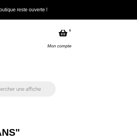
outique reste ouverte !
Not
0
Mon compte
ANS"