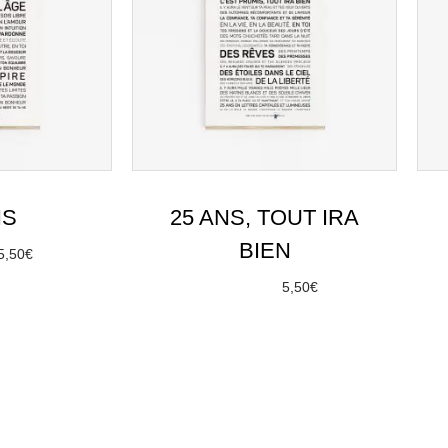
NS
25 ANS, TOUT IRA
BIEN
5,50
€
options
À partir de
5,50
€
Choix des options