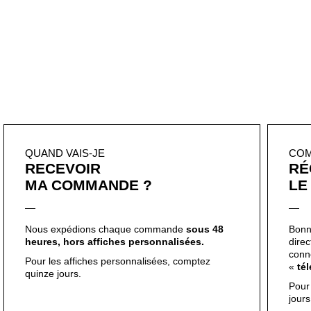
QUAND VAIS-JE
CO
RECEVOIR
RÉ
MA COMMANDE ?
LE
Nous expédions chaque commande
sous 48
Bonn
heures, hors affiches personnalisées.
dire
conn
Pour les affiches personnalisées, comptez
«
té
quinze jours.
Pour
jour