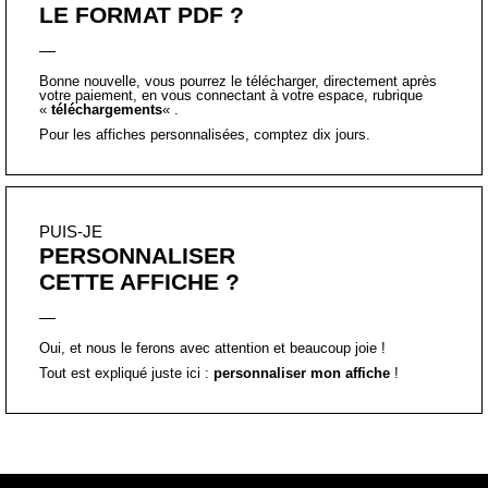
votre paiement, en vous connectant à votre espace, rubrique
«
téléchargements
« .
Pour les affiches personnalisées, comptez dix jours.
PUIS-JE
PERSONNALISER
CETTE AFFICHE ?
Oui, et nous le ferons avec attention et beaucoup joie !
Tout est expliqué juste ici :
personnaliser mon affiche
!
Affiche inspirante typographique, à message positif, imprimée en France,
avec soin, en petite quantité.