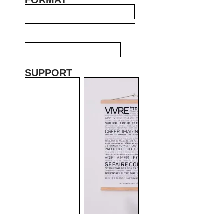
FORMAT
SUPPORT
VOS MOTS (+
27,50
€
)
Chouette ! Vos mots apparaitront juste en dessous du
texte principal.