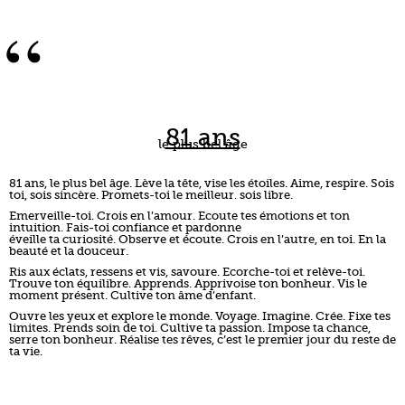
81 ans
le plus bel âge
81 ans, le plus bel âge. Lève la tête, vise les étoiles. Aime, respire. Sois
toi, sois sincère. Promets-toi le meilleur. sois libre.
Emerveille-toi. Crois en l’amour. Ecoute tes émotions et ton
intuition. Fais-toi confiance et pardonne
éveille ta curiosité. Observe et écoute. Crois en l’autre, en toi. En la
beauté et la douceur.
Ris aux éclats, ressens et vis, savoure. Ecorche-toi et relève-toi.
Trouve ton équilibre. Apprends. Apprivoise ton bonheur. Vis le
moment présent. Cultive ton âme d’enfant.
Ouvre les yeux et explore le monde. Voyage. Imagine. Crée. Fixe tes
limites. Prends soin de toi. Cultive ta passion. Impose ta chance,
serre ton bonheur. Réalise tes rêves, c’est le premier jour du reste de
ta vie.
”