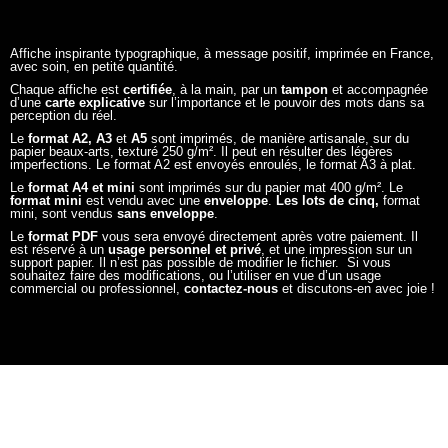
Chaque affiche est
certifiée
, à la main, par un
tampon
et accompagnée
d’une
carte explicative
sur l’importance et le pouvoir des mots dans sa
perception du réel.
Le
format A2, A3
et
A5
sont imprimés, de manière artisanale, sur du
papier beaux-arts, texturé 250 g/m². Il peut en résulter des légères
imperfections. Le format A2 est envoyés enroulés, le format A3 à plat.
Le
format A4 et mini
sont imprimés sur du papier mat 400 g/m². Le
format mini
est vendu avec une
enveloppe
.
Les lots de cinq,
format
mini, sont vendus
sans enveloppe
.
Le
format PDF
vous sera envoyé directement après votre paiement. Il
est réservé à un
usage personnel et privé
, et une impression sur un
support papier. Il n’est pas possible de modifier le fichier. Si vous
souhaitez faire des modifications, ou l’utiliser en vue d’un usage
commercial ou professionnel,
contactez-nous
et discutons-en avec joie !