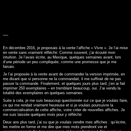
En décembre 2016, je proposais à la vente l’affiche «
Vivre
». Je l’ai mise
en vente sans vraiment réfléchir. Comme souvent, j’ai écouté mon
intuition. Je l’avais écrite, au Mexique, quelques semaines avant, lors
d’une période un peu compliquée, comme une promesse que je me
faisais.
Je l’ai proposée à la vente avant de commander la version imprimée, en
me disant que si personne ne la commandait, il me suffirait de ne pas
passer la commande. Finalement, et quelques jours plus tard, j’en ai fait
imprimer 250 exemplaires – en tremblant beaucoup, oui. J’ai vendu la
totalité des exemplaires en quelques semaines.
Suite à cela, je me suis beaucoup questionnée sur ce que je voulais faire,
ce qui me rendait vraiment heureuse et si je voulais poursuivre la
commercialisation de cette affiche, voire créer de nouvelles affiches. Je
me suis laissée quelques mois pour y réfléchir.
Deux ans plus tard, j’ai su que je voulais vendre mes affiches : qu’écrire,
les mettre en forme et me dire que mes mots prendront vie et
accompagneront d’autres personnes et les rendront peut-être aussi un
peu heureuses. C’est ça, qui par ricochet, me rend aussi heureuse.
Alors, c’est le cadeau que j’ai décidé de me faire pour mes trente ans :
créer mes affiches inspirantes et les proposer à la vente. C’est comme
ça que
Les mots à l’affiche
est né.