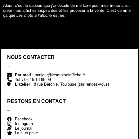
Alors, c’est le cadeau que j’ai décidé de me faire pour mes trente ans :
créer mes affiches inspirantes et les proposer à la vente. C’est comme
ça que
Les mots à l’affiche
est né.
NOUS CONTACTER
Par mail :
bonjour@lesmotsalaffiche.fr
Tel :
06 15 13 85 99
L'atelier :
8 rue Baronie, Toulouse (sur rendez-vous)
RESTONS EN CONTACT
Facebook
Instagram
Le journal
Le club privé