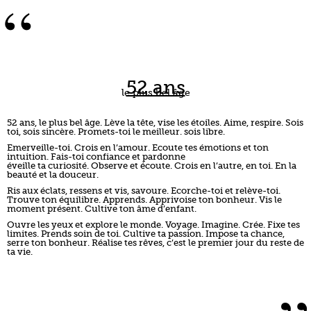
“
52 ans
le plus bel âge
52 ans, le plus bel âge. Lève la tête, vise les étoiles. Aime, respire. Sois
toi, sois sincère. Promets-toi le meilleur. sois libre.
Emerveille-toi. Crois en l’amour. Ecoute tes émotions et ton
intuition. Fais-toi confiance et pardonne
éveille ta curiosité. Observe et écoute. Crois en l’autre, en toi. En la
beauté et la douceur.
Ris aux éclats, ressens et vis, savoure. Ecorche-toi et relève-toi.
Trouve ton équilibre. Apprends. Apprivoise ton bonheur. Vis le
moment présent. Cultive ton âme d’enfant.
Ouvre les yeux et explore le monde. Voyage. Imagine. Crée. Fixe tes
limites. Prends soin de toi. Cultive ta passion. Impose ta chance,
serre ton bonheur. Réalise tes rêves, c’est le premier jour du reste de
ta vie.