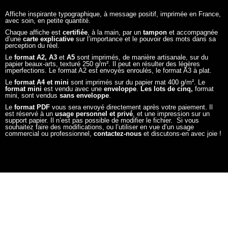
Affiche inspirante typographique, à message positif, imprimée en France,
avec soin, en petite quantité.
Chaque affiche est
certifiée
, à la main, par un
tampon
et accompagnée
d’une
carte explicative
sur l’importance et le pouvoir des mots dans sa
perception du réel.
Le
format A2, A3
et
A5
sont imprimés, de manière artisanale, sur du
papier beaux-arts, texturé 250 g/m². Il peut en résulter des légères
imperfections. Le format A2 est envoyés enroulés, le format A3 à plat.
Le
format A4 et mini
sont imprimés sur du papier mat 400 g/m². Le
format mini
est vendu avec une
enveloppe
.
Les lots de cinq,
format
mini, sont vendus
sans enveloppe
.
Le
format PDF
vous sera envoyé directement après votre paiement. Il
est réservé à un
usage personnel et privé
, et une impression sur un
support papier. Il n’est pas possible de modifier le fichier. Si vous
souhaitez faire des modifications, ou l’utiliser en vue d’un usage
commercial ou professionnel,
contactez-nous
et discutons-en avec joie !