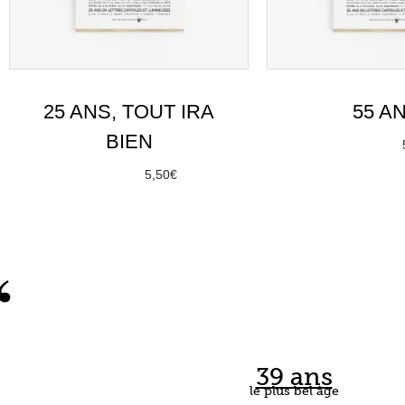
25 ANS, TOUT IRA
55 A
BIEN
À partir de
Choix des 
À partir de
5,50
€
Choix des options
“
39 ans
le plus bel âge