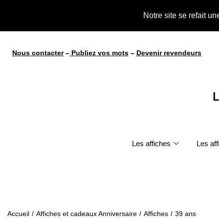
Notre site se refait u
Nous contacter
–
Publiez vos mots
–
Devenir revendeurs
Les affiches
Les af
Accueil
/
Affiches et cadeaux Anniversaire
/
Affiches
/
39 ans