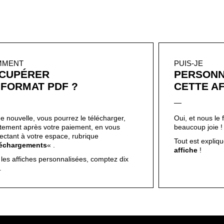
MMENT
PUIS-JE
CUPÉRER
PERSONN
 FORMAT PDF ?
CETTE AF
e nouvelle, vous pourrez le télécharger,
Oui, et nous le 
ctement après votre paiement, en vous
beaucoup joie 
ectant à votre espace, rubrique
Tout est expliqué
léchargements
« .
affiche
!
 les affiches personnalisées, comptez dix
s.