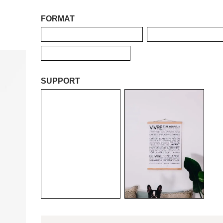
FORMAT
A2
A3
NUMÉRIQUE
SUPPORT
AUCUN
SUSPENSION
SUPPORT
EN BOIS
VOS MOTS (+
27,50
€
)
Chouette ! Vos mots apparaitront juste en dessous du te