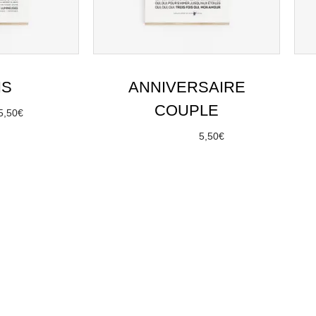
NS
ANNIVERSAIRE
COUPLE
5,50
€
options
À partir de
5,50
€
Choix des options