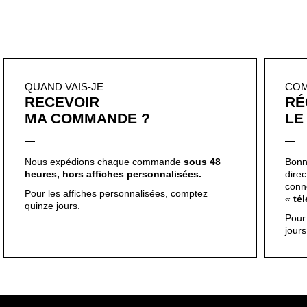
QUAND VAIS-JE
CO
RECEVOIR
RÉ
MA COMMANDE ?
LE
Nous expédions chaque commande
sous 48
Bonn
heures, hors affiches personnalisées.
dire
conn
Pour les affiches personnalisées, comptez
«
té
quinze jours.
Pour
jour