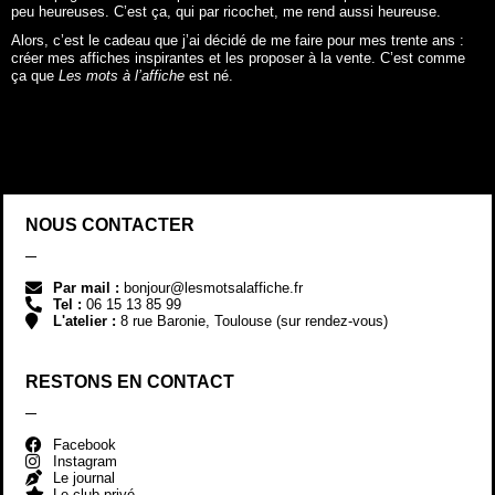
peu heureuses. C’est ça, qui par ricochet, me rend aussi heureuse.
Alors, c’est le cadeau que j’ai décidé de me faire pour mes trente ans :
créer mes affiches inspirantes et les proposer à la vente. C’est comme
ça que
Les mots à l’affiche
est né.
NOUS CONTACTER
Par mail :
bonjour@lesmotsalaffiche.fr
Tel :
06 15 13 85 99
L'atelier :
8 rue Baronie, Toulouse (sur rendez-vous)
RESTONS EN CONTACT
Facebook
Instagram
Le journal
Le club privé