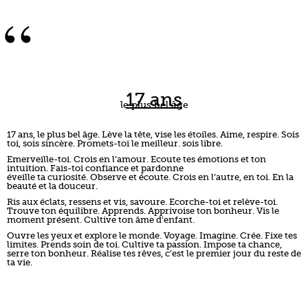
“
17 ans
le plus bel âge
17 ans, le plus bel âge. Lève la tête, vise les étoiles. Aime, respire. Sois
toi, sois sincère. Promets-toi le meilleur. sois libre.
Emerveille-toi. Crois en l’amour. Ecoute tes émotions et ton
intuition. Fais-toi confiance et pardonne
éveille ta curiosité. Observe et écoute. Crois en l’autre, en toi. En la
beauté et la douceur.
Ris aux éclats, ressens et vis, savoure. Ecorche-toi et relève-toi.
Trouve ton équilibre. Apprends. Apprivoise ton bonheur. Vis le
moment présent. Cultive ton âme d’enfant.
Ouvre les yeux et explore le monde. Voyage. Imagine. Crée. Fixe tes
limites. Prends soin de toi. Cultive ta passion. Impose ta chance,
serre ton bonheur. Réalise tes rêves, c’est le premier jour du reste de
ta vie.