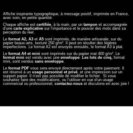
Affiche inspirante typographique, à message positif, imprimée en France,
avec soin, en petite quantité.
Chaque affiche est
certifiée
, à la main, par un
tampon
et accompagnée
d’une
carte explicative
sur l’importance et le pouvoir des mots dans sa
perception du réel.
Le
format A2, A3
et
A5
sont imprimés, de manière artisanale, sur du
papier beaux-arts, texturé 250 g/m². Il peut en résulter des légères
imperfections. Le format A2 est envoyés enroulés, le format A3 à plat.
Le
format A4 et mini
sont imprimés sur du papier mat 400 g/m². Le
format mini
est vendu avec une
enveloppe
.
Les lots de cinq,
format
mini, sont vendus
sans enveloppe
.
Le
format PDF
vous sera envoyé directement après votre paiement. Il
est réservé à un
usage personnel et privé
, et une impression sur un
support papier. Il n’est pas possible de modifier le fichier. Si vous
souhaitez faire des modifications, ou l’utiliser en vue d’un usage
commercial ou professionnel,
contactez-nous
et discutons-en avec joie !