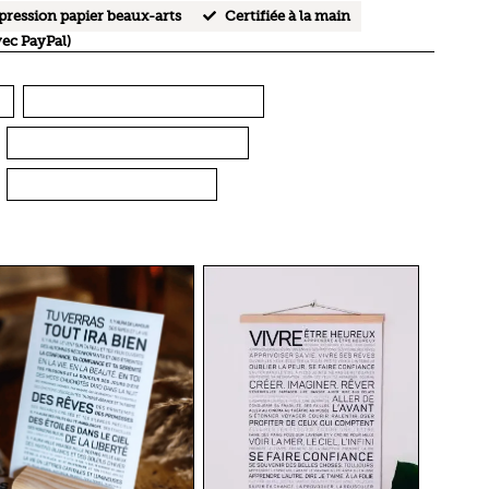
ression papier beaux-arts
Certifiée à la main
vec PayPal)
UMÉRIQUE
SUPPORT EN
SUSPENSION
BOIS
EN BOIS