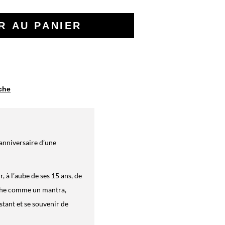
iche
’anniversaire d’une
 à l’aube de ses 15 ans, de
fiche comme un mantra,
tant et se souvenir de
 et, surtout, oui, surtout,