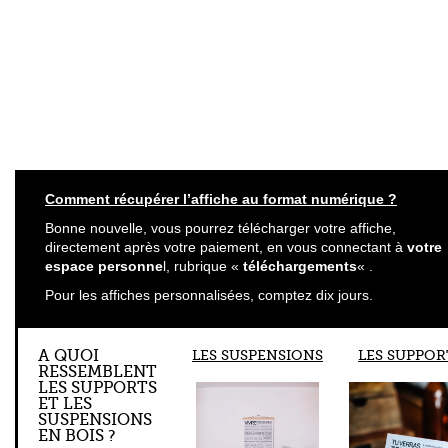
Comment récupérer l’affiche au format numérique ?
Bonne nouvelle, vous pourrez télécharger votre affiche,
directement après votre paiement, en vous connectant à
votre
espace personne
l, rubrique «
téléchargements
« .
Pour les affiches personnalisées, comptez dix jours.
A QUOI
LES SUSPENSIONS
LES SUPPOR
RESSEMBLENT
LES SUPPORTS
ET LES
SUSPENSIONS
EN BOIS ?
Les suspensions et les
supports en bois sont
fabriqués, avec amour et à
la main, dans le sud de la
France, par mon papa.