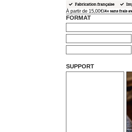
Fabrication française
Imp
À partir de
15,00
€
(4× sans frais a
FORMAT
A1
A2
A3
A4
A5
N
SUPPORT
AUCUN
SUPPORT