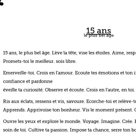
15 ans
le plus bel âge
15 ans, le plus bel âge. Lève la tête, vise les étoiles. Aime, resp
Promets-toi le meilleur. sois libre.
Emerveille-toi. Crois en l’amour. Ecoute tes émotions et ton i
confiance et pardonne
éveille ta curiosité. Observe et écoute. Crois en l’autre, en toi
Ris aux éclats, ressens et vis, savoure. Ecorche-toi et relève-t
Apprends. Apprivoise ton bonheur. Vis le moment présent. C
Ouvre les yeux et explore le monde. Voyage. Imagine. Crée. F
soin de toi. Cultive ta passion. Impose ta chance, serre ton b
c’est le premier jour du reste de ta vie.