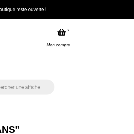
outique reste ouverte !
Not
0
Mon compte
ANS"