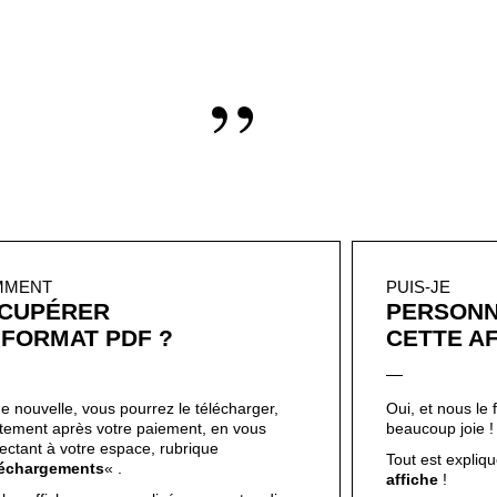
”
MMENT
PUIS-JE
CUPÉRER
PERSONN
 FORMAT PDF ?
CETTE AF
e nouvelle, vous pourrez le télécharger,
Oui, et nous le 
ctement après votre paiement, en vous
beaucoup joie 
ectant à votre espace, rubrique
Tout est expliqué
léchargements
« .
affiche
!
 les affiches personnalisées, comptez dix
s.