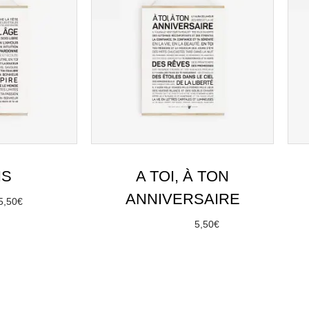
NS
A TOI, À TON
ANNIVERSAIRE
5,50
€
options
À partir de
5,50
€
Choix des options