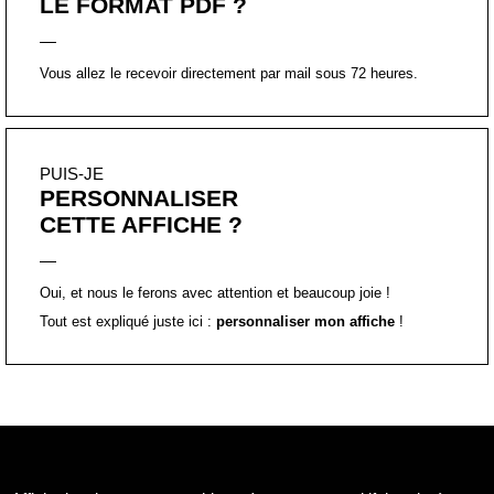
CETTE AFFICHE ?
Oui, et nous le ferons avec attention et beaucoup joie !
Tout est expliqué juste ici :
personnaliser mon affiche
!
Affiche inspirante typographique, à message positif, imprimée en
France, avec soin, en petite quantité.
Chaque affiche est
certifiée
, à la main, par un
tampon
et
accompagnée d’une
carte explicative
sur l’importance et le
pouvoir des mots dans sa perception du réel.
Le
format A2, A3, A4 et A5
sont imprimés, de manière artisanale,
sur du papier beaux-arts, texturé 250 g/m². Il peut en résulter des
légères imperfections. Le format A2 est envoyés enroulés, le
format A3, A4, A5 à plat.
Le
format PDF
vous sera envoyé directement après votre
paiement. Il est réservé à un
usage personnel et privé
, et une
impression sur un support papier. Il n’est pas possible de modifier