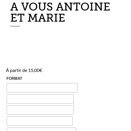
A VOUS ANTOINE
ET MARIE
À partir de
15,00
€
FORMAT
A1
A2
A3
A4
A5
Numérique
SUPPORT
Aucun support
Suspension en bois
Support en bois