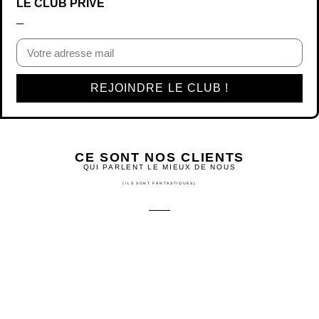
CE SONT NOS CLIENTS
QUI PARLENT LE MIEUX DE NOUS
(ILS SONT FANTASTIQUES)
EXCELLENT
Basée sur
828 avis
Thérèse De Toni
il y a 4 mois
Je suis cliente des jolis Mots de May. Dès que j'ai un
cadeau un peu spécial à faire, je pense aux Mots à
l'Affiche. Mon dernier achat concerne le "mariage" car nous