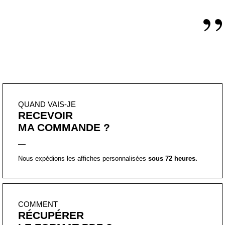
QUAND VAIS-JE
RECEVOIR
MA COMMANDE ?
Nous expédions les affiches personnalisées
sous 72 heures.
COMMENT
RÉCUPÉRER
LE FORMAT PDF ?
Vous allez le recevoir directement par mail sous 72 heures.
PUIS-JE
PERSONNALISER