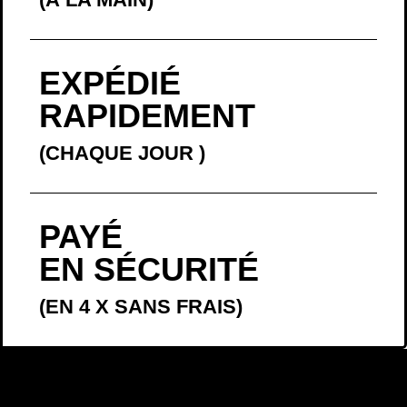
PAYÉ
EN SÉCURITÉ
(EN 4 X SANS FRAIS)
LA BELLE
HISTOIRE
En décembre 2016, je proposais à la vente l’affiche «
Vivre
». Je l’ai mise
en vente sans vraiment réfléchir. Comme souvent, j’ai écouté mon
intuition. Je l’avais écrite, au Mexique, quelques semaines avant, lors
d’une période un peu compliquée, comme une promesse que je me
faisais.