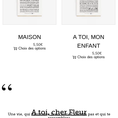
MAISON
A TOI, MON
5,50
€
ENFANT
À partir de
Choix des options
5,50
€
À partir de
Choix des options
“
A toi, cher Fleur
Une vie, qui t’amènera là où tu ne l’attends pas et qui te
ressemblera