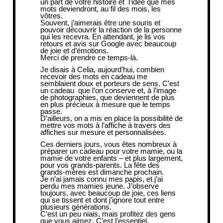
un part de votre histoire et l’idée que mes
mots deviendront, au fil des mois, les
vôtres.
Souvent, j’aimerais être une souris et
pouvoir découvrir la réaction de la personne
qui les recevra. En attendant, je lis
vos
retours et avis sur Google
avec beaucoup
de joie et d’émotions.
Merci de prendre ce temps-là.
Je disais à Celia, aujourd’hui, combien
recevoir des mots en cadeau me
semblaient doux et porteurs de sens. C’est
un cadeau que l’on conserve et, à l’image
de photographies, que deviennent de plus
en plus précieux à mesure que le temps
passe.
D’ailleurs, on a mis en place la possibilité de
mettre vos mots à l’affiche à travers des
affiches sur mesure et personnalisées
.
Ces derniers jours, vous êtes nombreux à
préparer un
cadeau pour votre mamie
, ou la
mamie de votre enfants – et plus largement,
pour vos
grands-parents
. La fête des
grands-mères est dimanche prochain.
Je n’ai jamais connu mes
papis
, et j’ai
perdu mes mamies jeune. J’observe
toujours, avec beaucoup de joie, ces liens
qui se tissent et dont j’ignore tout entre
plusieurs générations.
C’est un peu niais, mais profitez des gens
que vous aimez. C’est l’essentiel.