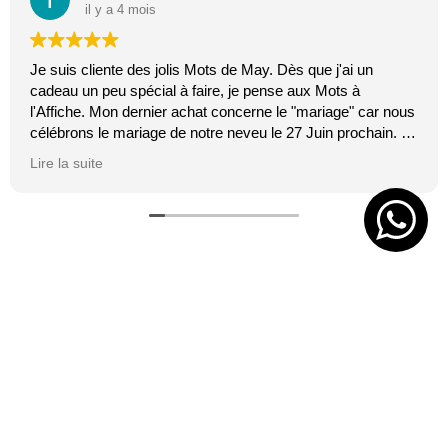
il y a 4 mois
Je suis cliente des jolis Mots de May. Dès que j'ai un
cadeau un peu spécial à faire, je pense aux Mots à
l'Affiche. Mon dernier achat concerne le "mariage" car nous
célébrons le mariage de notre neveu le 27 Juin prochain. Je
suis toujours certaine que les affiches de Mai feront plaisir.
Lire la suite
C'est tellement vrai et original. J'adore.