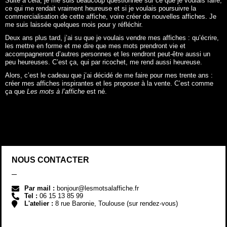
Suite à cela, je me suis beaucoup questionnée sur ce que je voulais faire,
ce qui me rendait vraiment heureuse et si je voulais poursuivre la
commercialisation de cette affiche, voire créer de nouvelles affiches. Je
me suis laissée quelques mois pour y réfléchir.
Deux ans plus tard, j’ai su que je voulais vendre mes affiches : qu’écrire,
les mettre en forme et me dire que mes mots prendront vie et
accompagneront d’autres personnes et les rendront peut-être aussi un
peu heureuses. C’est ça, qui par ricochet, me rend aussi heureuse.
Alors, c’est le cadeau que j’ai décidé de me faire pour mes trente ans :
créer mes affiches inspirantes et les proposer à la vente. C’est comme
ça que
Les mots à l’affiche
est né.
NOUS CONTACTER
Par mail :
bonjour@lesmotsalaffiche.fr
Tel :
06 15 13 85 99
L'atelier :
8 rue Baronie, Toulouse (sur rendez-vous)