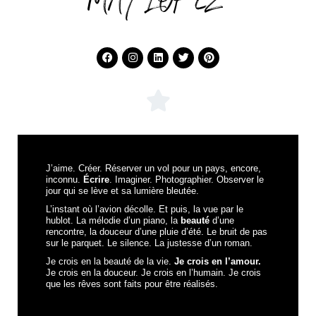
MAY LOPEZ
J’aime. Créer. Réserver un vol pour un pays, encore,
inconnu.
Écrire
. Imaginer. Photographier. Observer le
jour qui se lève et sa lumière bleutée.
L’instant où l’avion décolle. Et puis, la vue par le
hublot. La mélodie d’un piano, la
beauté
d’une
rencontre, la douceur d’une pluie d’été. Le bruit de pas
sur le parquet. Le silence. La justesse d’un roman.
Je crois en la beauté de la vie.
Je crois en l’amour.
Je crois en la douceur. Je crois en l’humain. Je crois
que les rêves sont faits pour être réalisés.