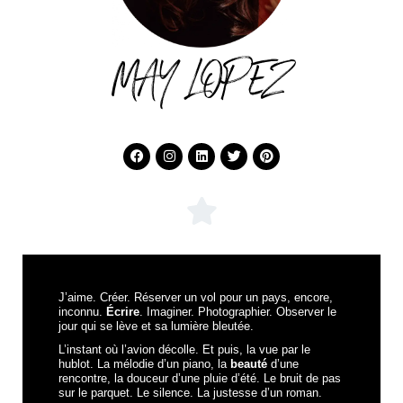
MAY LOPEZ
J’aime. Créer. Réserver un vol pour un pays, encore,
inconnu.
Écrire
. Imaginer. Photographier. Observer le
jour qui se lève et sa lumière bleutée.
L’instant où l’avion décolle. Et puis, la vue par le
hublot. La mélodie d’un piano, la
beauté
d’une
rencontre, la douceur d’une pluie d’été. Le bruit de pas
sur le parquet. Le silence. La justesse d’un roman.