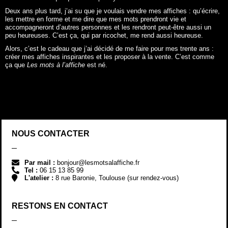
Deux ans plus tard, j’ai su que je voulais vendre mes affiches : qu’écrire,
les mettre en forme et me dire que mes mots prendront vie et
accompagneront d’autres personnes et les rendront peut-être aussi un
peu heureuses. C’est ça, qui par ricochet, me rend aussi heureuse.
Alors, c’est le cadeau que j’ai décidé de me faire pour mes trente ans :
créer mes affiches inspirantes et les proposer à la vente. C’est comme
ça que
Les mots à l’affiche
est né.
NOUS CONTACTER
Par mail :
bonjour@lesmotsalaffiche.fr
Tel :
06 15 13 85 99
L'atelier :
8 rue Baronie, Toulouse (sur rendez-vous)
RESTONS EN CONTACT